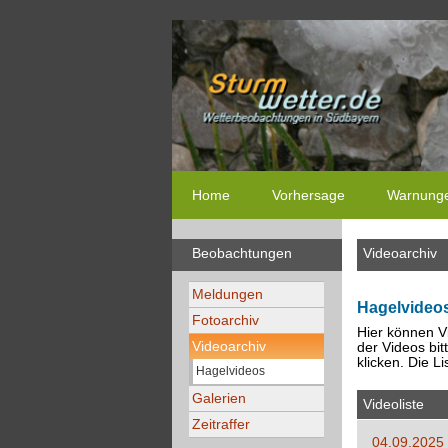
Home
Vorhersage
Warnung
Beobachtungen
Videoarchiv
Meldungen
Hagelvideo
Fotoarchiv
Hier können V
Videoarchiv
der Videos bit
klicken. Die L
Hagelvideos
Galerien
Videoliste
Zeitraffer
04.09.2025