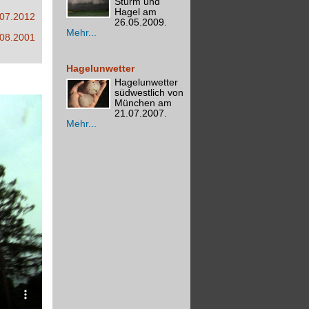
Sturm und
Hagel am
.07.2012
26.05.2009.
Mehr...
.08.2001
Hagelunwetter
Hagelunwetter
südwestlich von
München am
21.07.2007.
Mehr...