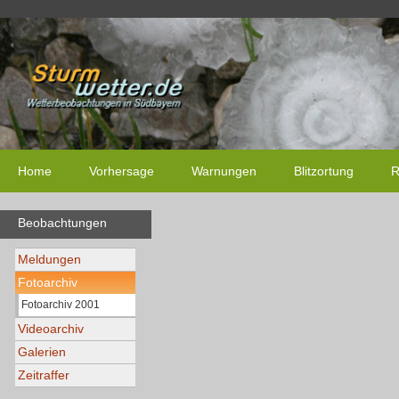
Home
Vorhersage
Warnungen
Blitzortung
R
Beobachtungen
Meldungen
Fotoarchiv
Fotoarchiv 2001
Videoarchiv
Galerien
Zeitraffer