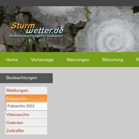
Home
Vorhersage
Warnungen
Blitzortung
R
Beobachtungen
Meldungen
Fotoarchiv
Fotoarchiv 2001
Videoarchiv
Galerien
Zeitraffer