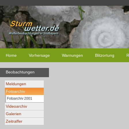
Home
Vorhersage
Warnungen
Blitzortung
R
Beobachtungen
Meldungen
Fotoarchiv
Fotoarchiv 2001
Videoarchiv
Galerien
Zeitraffer