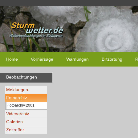
Home
Vorhersage
Warnungen
Blitzortung
R
Beobachtungen
Meldungen
Fotoarchiv
Fotoarchiv 2001
Videoarchiv
Galerien
Zeitraffer