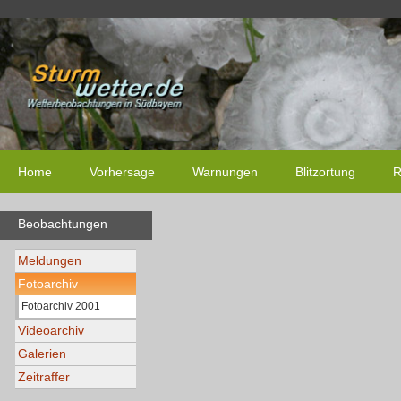
Home
Vorhersage
Warnungen
Blitzortung
R
Beobachtungen
Meldungen
Fotoarchiv
Fotoarchiv 2001
Videoarchiv
Galerien
Zeitraffer