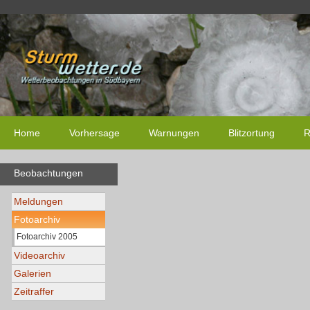
Home
Vorhersage
Warnungen
Blitzortung
R
Beobachtungen
Meldungen
Fotoarchiv
Fotoarchiv 2005
Videoarchiv
Galerien
Zeitraffer