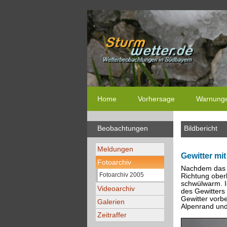
Home
Vorhersage
Warnung
Beobachtungen
Bildbericht
Meldungen
Gewitter mi
Fotoarchiv
Nachdem das G
Fotoarchiv 2005
Richtung ober
schwülwarm. I
Videoarchiv
des Gewitters
Gewitter vorb
Galerien
Alpenrand und
Zeitraffer