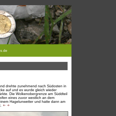
ps.de
h und drehte zunehmend nach Südosten in
ke auf und es wurde gleich wieder
tärkte. Die Wolkenobergrenze am Süddteil
fen eines zuvor westlich an dem
u einem Hagelunwetter und hatte dann am
t.