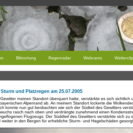
en
Blitzortung
Regenradar
Webcams
Wettercli
t Sturm und Platzregen am 25.07.2005
ewitter meinen Standort überquert hatte, verstärkte es sich sichtlic
bayerischen Alpenrand ab. An meinem Standort lockerte die Wolkendec
ch konnte nun gut beobachten wie sich der Südteil des Gewitters vers
 wuchs rasch nach oben und verdrängte zunehmend einen Kondensstrei
eigeflogenen Flugzeugs. Der Süddteil des Gewitters verstärkte sich z
 weiter in den Bergen für erhebliche Sturm- und Hagelschäden gesorg