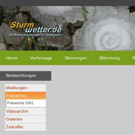
Home
Vorhersage
Warnungen
Blitzortung
R
Beobachtungen
Meldungen
Fotoarchiv
Fotoarchiv 2001
Videoarchiv
Galerien
Zeitraffer