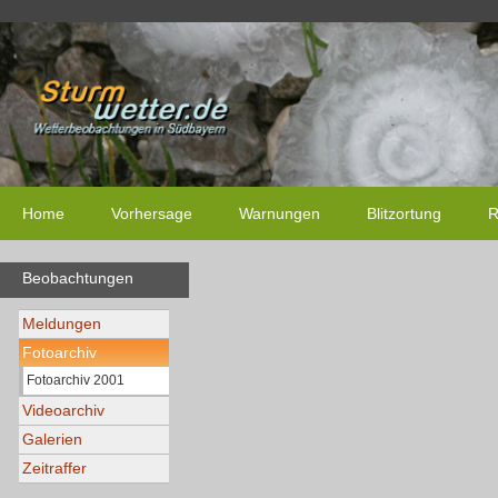
Home
Vorhersage
Warnungen
Blitzortung
R
Beobachtungen
Meldungen
Fotoarchiv
Fotoarchiv 2001
Videoarchiv
Galerien
Zeitraffer