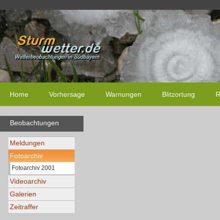
Home
Vorhersage
Warnungen
Blitzortung
R
Beobachtungen
Meldungen
Fotoarchiv
Fotoarchiv 2001
Videoarchiv
Galerien
Zeitraffer