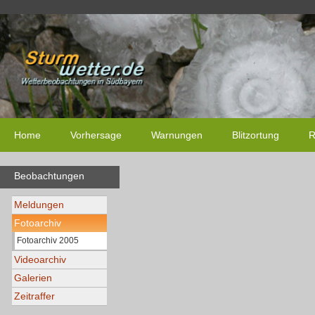
Home
Vorhersage
Warnungen
Blitzortung
R
Beobachtungen
Meldungen
Fotoarchiv
Fotoarchiv 2005
Videoarchiv
Galerien
Zeitraffer