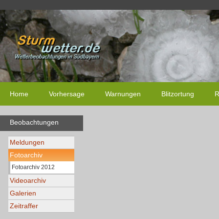
Home
Vorhersage
Warnungen
Blitzortung
R
Beobachtungen
Meldungen
Fotoarchiv
Fotoarchiv 2012
Videoarchiv
Galerien
Zeitraffer