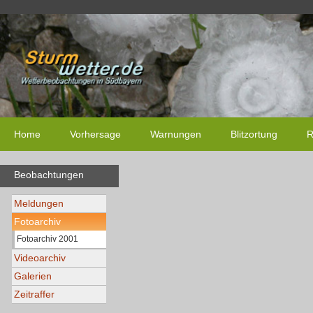
Home
Vorhersage
Warnungen
Blitzortung
R
Beobachtungen
Meldungen
Fotoarchiv
Fotoarchiv 2001
Videoarchiv
Galerien
Zeitraffer