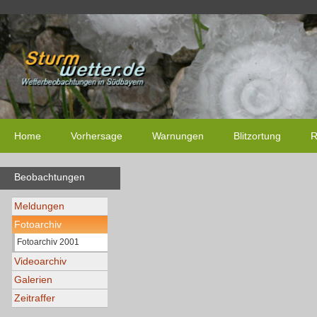
Home
Vorhersage
Warnungen
Blitzortung
R
Beobachtungen
Meldungen
Fotoarchiv
Fotoarchiv 2001
Videoarchiv
Galerien
Zeitraffer