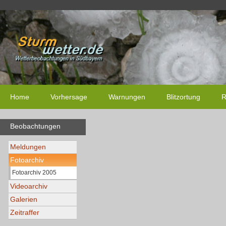
Home
Vorhersage
Warnungen
Blitzortung
R
Beobachtungen
Meldungen
Fotoarchiv
Fotoarchiv 2005
Videoarchiv
Galerien
Zeitraffer