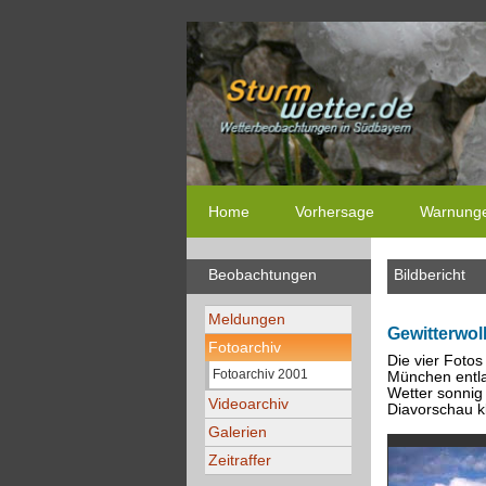
Home
Vorhersage
Warnung
Beobachtungen
Bildbericht
Meldungen
Gewitterwol
Fotoarchiv
Die vier Foto
Fotoarchiv 2001
München entla
Wetter sonnig 
Videoarchiv
Diavorschau kl
Galerien
Zeitraffer