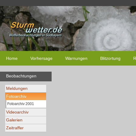
Home
Vorhersage
Warnungen
Blitzortung
R
Beobachtungen
Meldungen
Fotoarchiv
Fotoarchiv 2001
Videoarchiv
Galerien
Zeitraffer