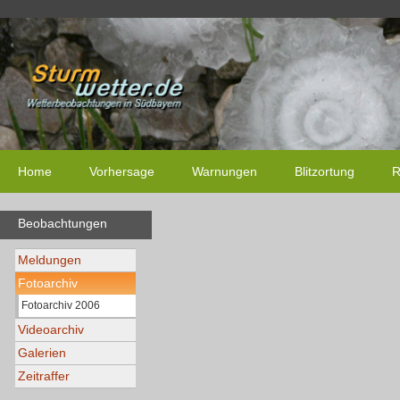
Home
Vorhersage
Warnungen
Blitzortung
R
Beobachtungen
Meldungen
Fotoarchiv
Fotoarchiv 2006
Videoarchiv
Galerien
Zeitraffer