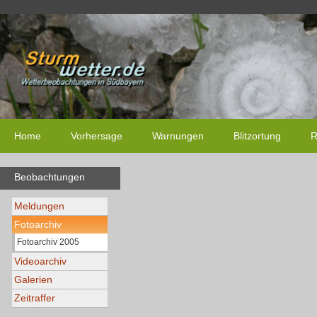
Home
Vorhersage
Warnungen
Blitzortung
R
Beobachtungen
Meldungen
Fotoarchiv
Fotoarchiv 2005
Videoarchiv
Galerien
Zeitraffer